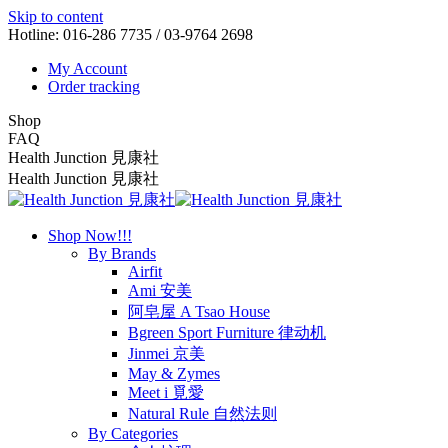
Skip to content
Hotline: 016-286 7735 / 03-9764 2698
My Account
Order tracking
Shop
FAQ
Health Junction 見康社
Health Junction 見康社
Shop Now!!!
By Brands
Airfit
Ami 安美
阿皂屋 A Tsao House
Bgreen Sport Furniture 律动机
Jinmei 京美
May & Zymes
Meet i 覓愛
Natural Rule 自然法则
By Categories