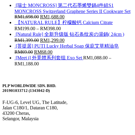
[瑞士 MONCROSS] 第二代石墨烯雙鍋4件組S1
MONCROSS Switzerland Graphene Series II Cookware Set
RM
1,698.00
RM
1,688.00
【NATURAL RULE】柠檬酸钙 Calcium Citrate
RM
199.00
–
RM
398.00
[Natural Rule] 全新升级版 钻石条纹炭の湯鍋( 24cm )
RM
1,399.00
RM
1,299.00
[菩提居] PUTI Lucky Herbal Soap 保庇艾草精油皂
RM
69.00
RM
68.00
[Meet i] 外覓體系列套组 Exo Set
RM
1,088.00
–
RM
1,188.00
PLP WORLDWIDE SDN. BHD.
201901033712 (1343042-D)
F-UG-6, Level UG, The Latitude,
Jalan C180/1, Dataran C180,
43200 Cheras,
Selangor, Malaysia