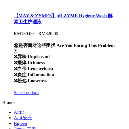
【MAY & ZYMES】pH ZYME Hygiene Wash 酵
素卫生护理液
RM
189.00
–
RM
320.00
您是否面对这些困扰 Are You Facing This Problem
?!
❌异味 Unpleasant
❌瘙痒 Itchiness
❌白带 Leucorrhoea
❌炎症 Inflammation
❌松弛 Looseness
Select options
Brands
Airfit
Ami 安美
Bgreen
Jinmei 京美