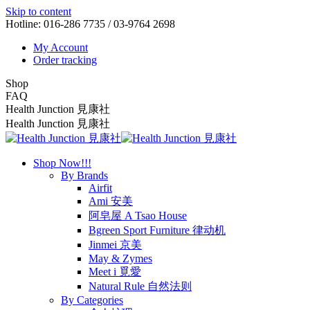
Skip to content
Hotline: 016-286 7735 / 03-9764 2698
My Account
Order tracking
Shop
FAQ
Health Junction 見康社
Health Junction 見康社
Shop Now!!!
By Brands
Airfit
Ami 安美
阿皂屋 A Tsao House
Bgreen Sport Furniture 律动机
Jinmei 京美
May & Zymes
Meet i 覓愛
Natural Rule 自然法则
By Categories