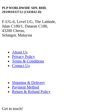
PLP WORLDWIDE SDN. BHD.
201901033712 (1343042-D)
F-UG-6, Level UG, The Latitude,
Jalan C180/1, Dataran C180,
43200 Cheras,
Selangor, Malaysia
About Us
Privacy Policy
Terms & Conditions
Contact Us
Shipping & Delivery
Payment Method
Return & Refund Policy
Get in touch!