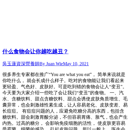
什么食物会让你越吃越丑？
吳玉蓮資深營養師
By
Juan Wie
May 10, 2021
很多养生专家都在推广“You are what you eat”， 简单来说就是
你吃什么， 就会长成什么样子。吃对的食物能让我们看起来
更轻盈、气色好、皮肤好。可是吃到错的食物会让人“变丑”。
今天要为大家介绍一些吃了会让我们“变丑”的食物。 一、汽
水、含糖饮料、甜点含糖饮料、甜点会诱使皮肤角质增生、毛
囊异常，也会刺激雄性素生成，让人容易老化、皮肤变差、易
长痘痘。 有痘痘问题的人，应避免吃糖分高的东西，包括含
糖饮料。甜会刺激胃酸分泌，不但容易胃痛、胀气，也会产生
内热。过高的糖分， 会影响免疫细胞的活性， 使皮肤更容易
受霉菌、细菌的感染， 引起皮肤问题。所以一般上， 医生会