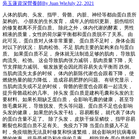
吳玉蓮資深營養師
By
Juan Wie
July 22, 2021
人体的肌肉、头发、指甲、骨骼、内脏、神经等都由蛋白质所
架构的。 小朋友的生长发育， 成年人的组织更新、损伤组织
的修复都离不开蛋白质。 除此之外，体内代谢的酵素， 男性
精液的质量，女性的荷尔蒙平衡都和蛋白质脱不了关系。 由
此可见， 蛋白质对人体非常重要。 蛋白质不足时， 身体会面
对以下的状况： 肌肉松弛、不足 肌肉主要的架构来自与蛋白
质。 如果蛋白质不足， 身体就无法制造足够的肌肉， 导致肌
肉流失、松弛。 这会导致肌肉张力减弱，肌肉质量下降，关
节支撑能力减弱。 银发族更会因此而容易失去平衡而 跌倒。
当肌肉流失太多的时候， 体内的新陈代谢也会跟着下降， 使
燃烧热量的能力降低， 造成容易肥胖的问题。 有研究显示，
当肌肉流失或不足的时候， 骨骼的密度也会跟着一起流失，
提升骨骼疏松的几率。 掉头发 蛋白质是建构毛囊和头发的主
要材料。如果长期缺乏蛋白质， 会影响毛囊的健康， 甚至导
致毛囊坏死， 导致脱发、秃头等问题。蛋白质不足也会影响
头发的健康， 如果您的头发干枯， 容易断裂， 就代表了体内
的蛋白含量不足了。 除了头发， 皮肤干燥呈鳞纹， 指甲容易
断裂也和蛋白质不足有关。 免疫力下降 当蛋白质摄入不足
时，免疫细胞无法及时修复和快速繁殖，就会影响对抗病毒病
菌的效率，提升受感染和生病的几率 。 想吃甜食 蛋白质能帮