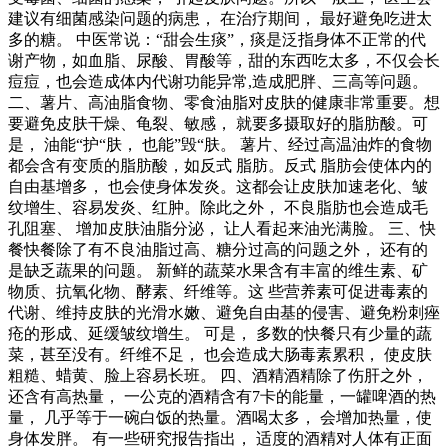
建议有细菌感染问题的病患， 在治疗期间， 最好避免吃进太
多的糖。 中医常说：“甜会生痰”，痰是泛指身体不正常的代
谢产物，如血脂、尿酸、胃酸等，甜的东西吃太多，不仅会长
痘痘，也会造成体内代谢功能异常,造成肥胖、三高等问题。
二、薯片、高油脂食物、零食油脂对皮肤的健康非常重要。想
要避免皮肤干燥、龟裂、敏感， 就要多摄取好的脂肪酸。可
是， 油能“护“肤， 也能”毁“肤。 薯片、经过高温油炸的食物
都会含有变质的脂肪酸，如反式 脂肪。反式 脂肪会使体内的
自由基增多， 也会使身体发炎。这都会让皮肤加速老化、皱
纹增生、容易发炎、红肿。除此之外， 不良脂肪也会造成毛
孔阻塞、 增加皮肤油脂分泌， 让人看起来油光满脸。 三、快
餐快餐除了有不良油脂过高、糖分过高的问题之外， 还有的
是缺乏蔬果的问题。 新鲜的蔬菜水果含有丰富的维生素、矿
物质、抗氧化物、酵素、纤维等。这 些营养素可促进毒素的
代谢、维持皮肤的光滑水嫩、避免自由基的侵害、避免粉刺痤
疮的形成、延缓皱纹增生。 可是， 多数的快餐只有少量的蔬
菜，甚至没有。纤维不足， 也会造成大肠毒素累积， 使皮肤
粗糙、蜡黄、脸上容易长班。 四、酒精酒精除了伤肝之外，
还含有高热量， 一公克的酒精含有7卡的能量，一罐啤酒的热
量， 几乎等于一碗白饭的热量。酒喝太多， 会增加热量，使
身体发胖。 有一些研究报告指出， 适度的酒精对人体有正面