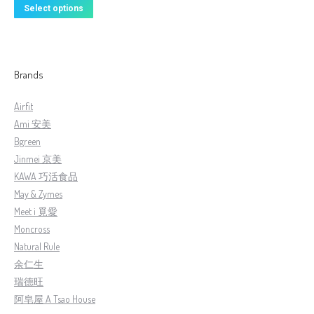
Select options
Brands
Airfit
Ami 安美
Bgreen
Jinmei 京美
KAWA 巧活食品
May & Zymes
Meet i 覓愛
Moncross
Natural Rule
余仁生
瑞德旺
阿皂屋 A Tsao House