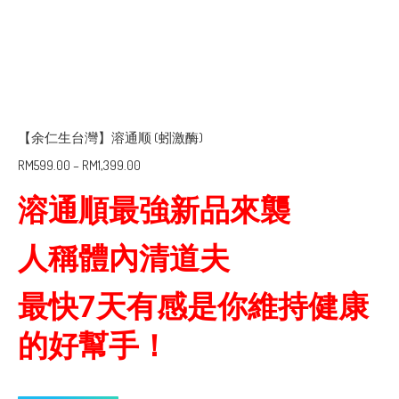
【余仁生台灣】溶通顺 (蚓激酶)
RM
599.00
–
RM
1,399.00
溶通順最強新品來襲
人稱體內清道夫
最快7天有感是你維持健康
的好幫手！