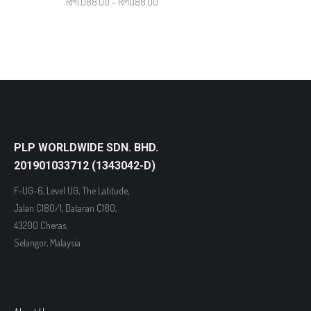
RM
1,088.00
–
RM
1,188.00
PLP WORLDWIDE SDN. BHD.
201901033712 (1343042-D)
F-UG-6, Level UG, The Latitude,
Jalan C180/1, Dataran C180,
43200 Cheras,
Selangor, Malaysia