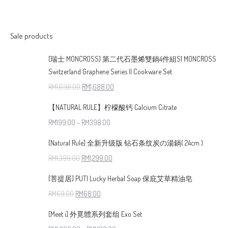
Sale products
[瑞士 MONCROSS] 第二代石墨烯雙鍋4件組S1 MONCROSS
Switzerland Graphene Series II Cookware Set
RM
1,698.00
RM
1,688.00
【NATURAL RULE】柠檬酸钙 Calcium Citrate
RM
199.00
–
RM
398.00
[Natural Rule] 全新升级版 钻石条纹炭の湯鍋( 24cm )
RM
1,399.00
RM
1,299.00
[菩提居] PUTI Lucky Herbal Soap 保庇艾草精油皂
RM
69.00
RM
68.00
[Meet i] 外覓體系列套组 Exo Set