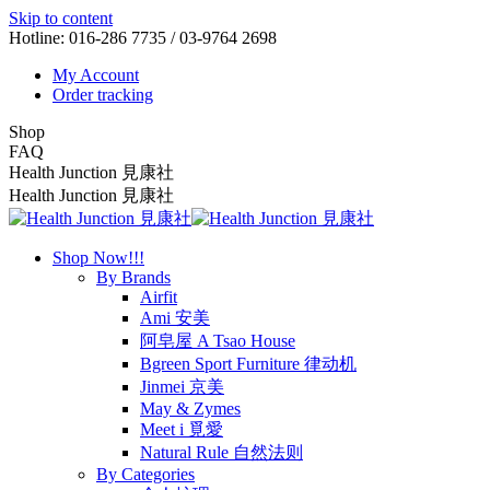
Skip to content
Hotline: 016-286 7735 / 03-9764 2698
My Account
Order tracking
Shop
FAQ
Health Junction 見康社
Health Junction 見康社
Shop Now!!!
By Brands
Airfit
Ami 安美
阿皂屋 A Tsao House
Bgreen Sport Furniture 律动机
Jinmei 京美
May & Zymes
Meet i 覓愛
Natural Rule 自然法则
By Categories