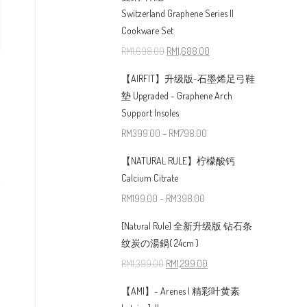
Switzerland Graphene Series II
Cookware Set
RM
1,698.00
RM
1,688.00
【AIRFIT】升级版-石墨烯足弓鞋
墊 Upgraded - Graphene Arch
Support Insoles
RM
399.00
–
RM
798.00
【NATURAL RULE】柠檬酸钙
Calcium Citrate
RM
199.00
–
RM
398.00
[Natural Rule] 全新升级版 钻石条
纹炭の湯鍋( 24cm )
RM
1,399.00
RM
1,299.00
【AMI】- Arenes | 精彩叶黄素