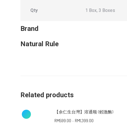
Qty
1 Box, 3 Boxes
Brand
Natural Rule
Related products
【余仁生台灣】溶通顺 (蚓激酶)
RM
599.00
–
RM
1,399.00