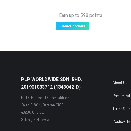
Earn up to 598 points.
Select options
PLP WORLDWIDE SDN. BHD.
About Us
201901033712 (1343042-D)
Privacy Poli
F-UG-6, Level UG, The Latitude,
Jalan C180/1, Dataran C180,
Terms & Co
43200 Cheras,
Selangor, Malaysia
Contact Us