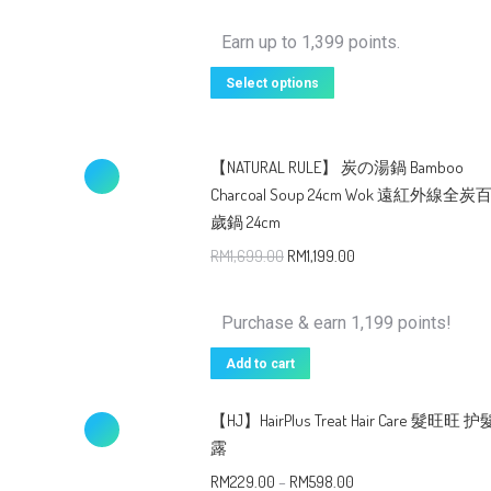
Earn up to 1,399 points.
Select options
【NATURAL RULE】 炭の湯鍋 Bamboo
Charcoal Soup 24cm Wok 遠紅外線全炭
歲鍋 24cm
RM
1,699.00
RM
1,199.00
Purchase & earn 1,199 points!
Add to cart
【HJ】HairPlus Treat Hair Care 髮旺旺 护
露
RM
229.00
–
RM
598.00