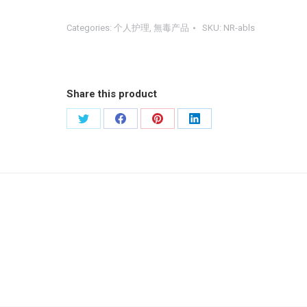
ABLS
優
Categories:
个人护理
,
無毒产品
SKU:
NR-abls
酪
活
性
Share this product
乳
酸
Share
Share
Share
Share
菌
quantity
on
on
on
on
Twitter
Facebook
Pinterest
LinkedIn