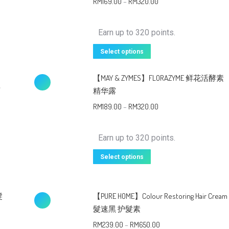
RM
169.00
–
RM
320.00
Earn up to 320 points.
Select options
【MAY & ZYMES】FLORAZYME 鲜花活酵素
百
精华露
RM
189.00
–
RM
320.00
Earn up to 320 points.
Select options
髮
【PURE HOME】Colour Restoring Hair Cream
髮速黑 护髮素
RM
239.00
–
RM
650.00