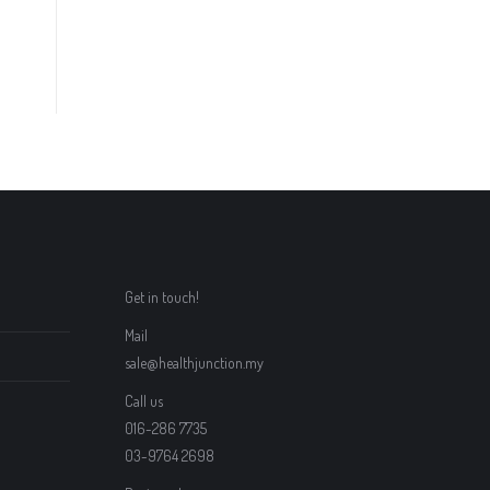
Get in touch!
Mail
sale@healthjunction.my
Call us
016-286 7735
03-9764 2698