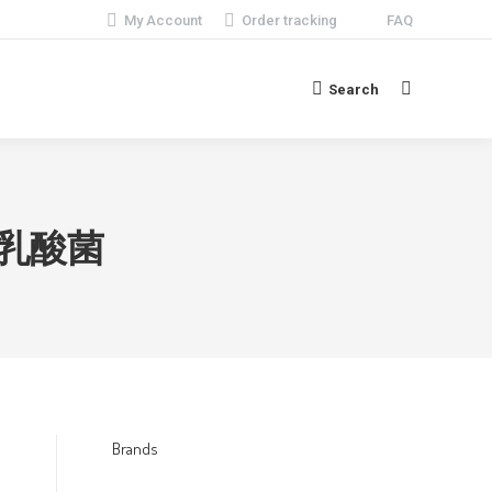
My Account
Order tracking
FAQ
Search
Search:
性乳酸菌
Brands