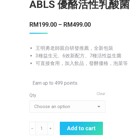
ABLS 優酪活性乳酸菌
RM
199.00
–
RM
499.00
王明勇老師親自研發推薦，全新包裝
3種益生元、6效新配方、7種活性益生菌
可直接食用，加入飲品，發酵優格，泡菜等
Earn up to 499 points.
Clear
Qty
【NATURAL
Add to cart
RULE】