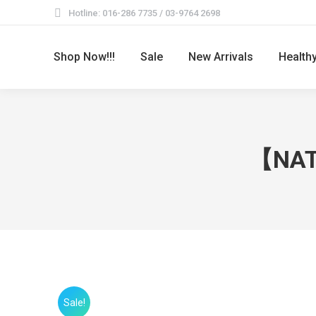
Hotline: 016-286 7735 / 03-9764 2698
Shop Now!!!
Sale
New Arrivals
Healt
【NA
Sale!