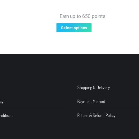
Earn up to 650 points.
Select options
Shipping & Delivery
cy
Payment Method
nditions
Return & Refund Policy