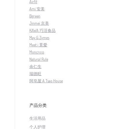
Airfit
Ami 安美
Bgreen
Jinmei 京美
KAWA 巧活食品
May & Zymes
Meet i 覓愛
Moncross
Natural Rule
余仁生
瑞德旺
阿皂屋 A Tsao House
产品分类
生活用品
个人护理