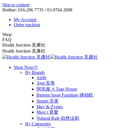
Skip to content
Hotline: 016-286 7735 / 03-9764 2698
My Account
Order tracking
Shop
FAQ
Health Junction 見康社
Health Junction 見康社
Shop Now!!!
By Brands
Airfit
Ami 安美
阿皂屋 A Tsao House
Bgreen Sport Furniture 律动机
Jinmei 京美
May & Zymes
Meet i 覓愛
Natural Rule 自然法则
By Categories