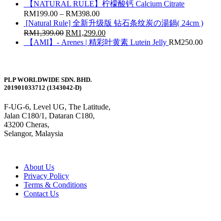
【NATURAL RULE】柠檬酸钙 Calcium Citrate
RM
199.00
–
RM
398.00
[Natural Rule] 全新升级版 钻石条纹炭の湯鍋( 24cm )
RM
1,399.00
RM
1,299.00
【AMI】- Arenes | 精彩叶黄素 Lutein Jelly
RM
250.00
PLP WORLDWIDE SDN. BHD.
201901033712 (1343042-D)
F-UG-6, Level UG, The Latitude,
Jalan C180/1, Dataran C180,
43200 Cheras,
Selangor, Malaysia
About Us
Privacy Policy
Terms & Conditions
Contact Us