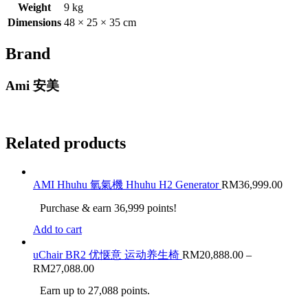
Weight
9 kg
Dimensions
48 × 25 × 35 cm
Brand
Ami 安美
Related products
AMI Hhuhu 氫氣機 Hhuhu H2 Generator
RM
36,999.00
Purchase & earn 36,999 points!
Add to cart
uChair BR2 优惬意 运动养生椅
RM
20,888.00
–
RM
27,088.00
Earn up to 27,088 points.