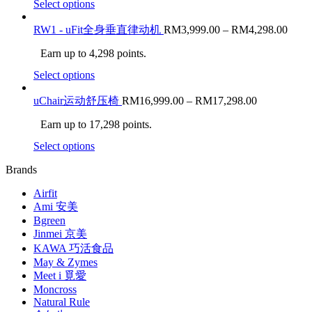
Select options
RW1 - uFit全身垂直律动机
RM
3,999.00
–
RM
4,298.00
Earn up to 4,298 points.
Select options
uChair运动舒压椅
RM
16,999.00
–
RM
17,298.00
Earn up to 17,298 points.
Select options
Brands
Airfit
Ami 安美
Bgreen
Jinmei 京美
KAWA 巧活食品
May & Zymes
Meet i 覓愛
Moncross
Natural Rule