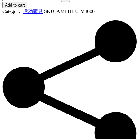
Add to cart
Category:
运动家具
SKU:
AMI-HHU-M3000