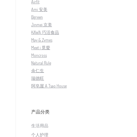
Airfit
Ami 安美
Bgreen
Jinmei 京美
KAWA 巧活食品
May & Zymes
Meet i 覓愛
Moncross
Natural Rule
余仁生
瑞德旺
阿皂屋 A Tsao House
产品分类
生活用品
个人护理