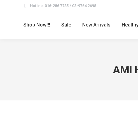
Hotline: 016-286 7735 / 03-9764 2698
Shop Now!!!
Sale
New Arrivals
Healt
AMI 