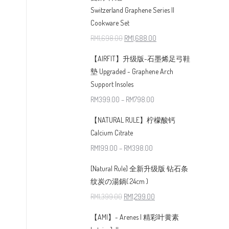
Switzerland Graphene Series II
Cookware Set
RM
1,698.00
RM
1,688.00
【AIRFIT】升级版-石墨烯足弓鞋
墊 Upgraded - Graphene Arch
Support Insoles
RM
399.00
–
RM
798.00
【NATURAL RULE】柠檬酸钙
Calcium Citrate
RM
199.00
–
RM
398.00
[Natural Rule] 全新升级版 钻石条
纹炭の湯鍋( 24cm )
RM
1,399.00
RM
1,299.00
【AMI】- Arenes | 精彩叶黄素