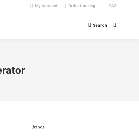
My Account
Order tracking
FAQ
Search
Search:
rator
Brands