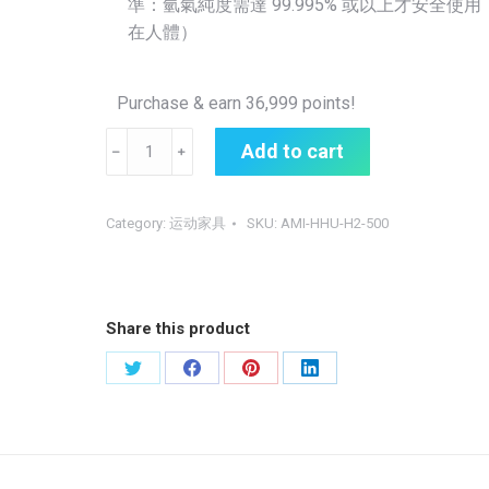
準：氫氣純度需達 99.995% 或以上才安全使用
在人體）
Purchase & earn 36,999 points!
AMI
Add to cart
Hhuhu
氫
氣
Category:
运动家具
SKU:
AMI-HHU-H2-500
機
Hhuhu
H2
Share this product
Generator
quantity
Share
Share
Share
Share
on
on
on
on
Twitter
Facebook
Pinterest
LinkedIn