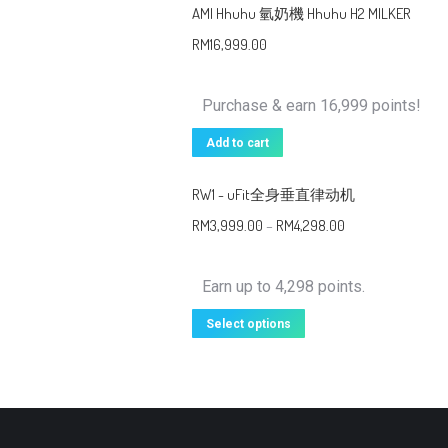
AMI Hhuhu 氫奶機 Hhuhu H2 MILKER
RM
16,999.00
Purchase & earn 16,999 points!
Add to cart
RW1 - uFit全身垂直律动机
RM
3,999.00
–
RM
4,298.00
Earn up to 4,298 points.
Select options