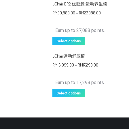
uChair BR2 优惬意 运动养生椅
RM
20,888.00
–
RM
27,088.00
Earn up to 27,088 points.
Select options
uChair运动舒压椅
RM
16,999.00
–
RM
17,298.00
Earn up to 17,298 points.
Select options