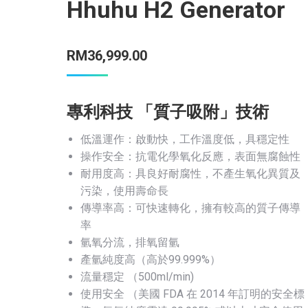
Hhuhu H2 Generator
RM
36,999.00
專利科技 「質子吸附」技術
低溫運作：啟動快，工作溫度低，具穩定性
操作安全：抗電化學氧化反應，表面無腐蝕性
耐用度高：具良好耐腐性，不產生氧化異質及
污染，使用壽命長
傳導率高：可快速轉化，擁有較高的質子傳導
率
氫氧分流，排氧留氫
產氫純度高（高於99.999%）
流量穩定 （500ml/min)
使用安全 （美國 FDA 在 2014 年訂明的安全標