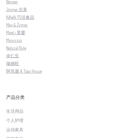
Bgreen
Jinmei 京美
KAWA 巧活食品
May & Zymes
Meet i 覓愛
Moncross
Natural Rule
余仁生
瑞德旺
阿皂屋 A Tsao House
产品分类
生活用品
个人护理
运动家具