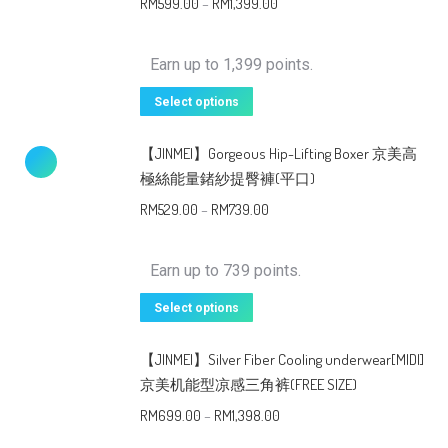
RM
599.00
–
RM
1,399.00
Earn up to 1,399 points.
Select options
【JINMEI】Gorgeous Hip-Lifting Boxer 京美高
極絲能量鍺紗提臀褲(平口)
RM
529.00
–
RM
739.00
Earn up to 739 points.
Select options
【JINMEI】Silver Fiber Cooling underwear[MIDI]
京美机能型凉感三角裤(FREE SIZE)
RM
699.00
–
RM
1,398.00