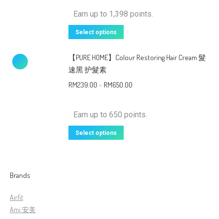
Earn up to 1,398 points.
Select options
【PURE HOME】Colour Restoring Hair Cream 髮
速黑 护髮素
RM
239.00
–
RM
650.00
Earn up to 650 points.
Select options
Brands
Airfit
Ami 安美