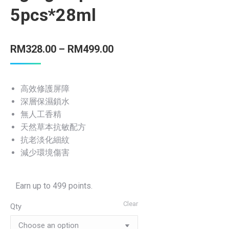
5pcs*28ml
RM
328.00
–
RM
499.00
高效修護屏障
深層保濕鎖水
無人工香精
天然草本抗敏配方
抗老淡化細紋
減少環境傷害
Earn up to 499 points.
Clear
Qty