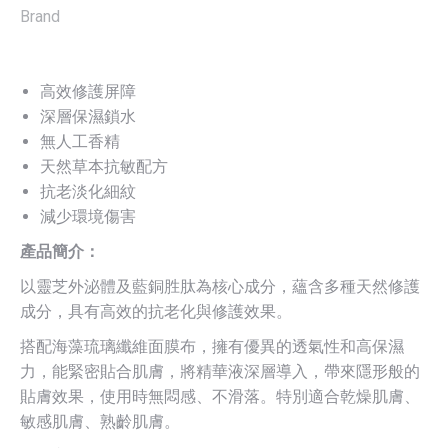
Anti-
Brand
aging
Repair
Mask
高效修護屏障
5pcs*28ml
深層保濕鎖水
quantity
無人工香精
天然草本抗敏配方
抗老淡化細紋
減少環境傷害
產品簡介：
以靈芝外泌體及藍銅胜肽為核心成分，蘊含多種天然修護
成分，具有高效的抗老化與修護效果。
搭配海藻琉璃纖維面膜布，擁有優異的透氣性和高保濕
力，能緊密貼合肌膚，將精華液深層導入，帶來隱形般的
貼膚效果，使用時無悶感、不滑落。特別適合乾燥肌膚、
敏感肌膚、熟齡肌膚。