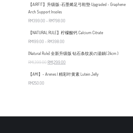
【AIRFIT】升级版-石墨烯足弓鞋墊 Upgraded - Graphene
Arch Support Insoles
RM
399.00
–
RM
798.00
【NATURAL RULE】柠檬酸钙 Calcium Citrate
RM
199.00
–
RM
398.00
[Natural Rule] 全新升级版 钻石条纹炭の湯鍋( 24cm )
RM
1,399.00
RM
1,299.00
【AMI】- Arenes | 精彩叶黄素 Lutein Jelly
RM
250.00