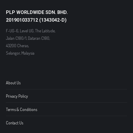
PLP WORLDWIDE SDN. BHD.
201901033712 (1343042-D)
F-UG-6, Level UG, The Latitude,
Jalan C180/1, Dataran C180,
43200 Cheras,
Selangor, Malaysia
About Us
Privacy Policy
Terms & Conditions
Contact Us