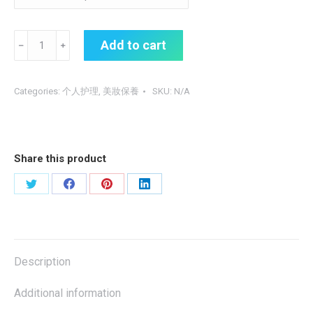
[Meet
Add to cart
i]
外
覓
Categories:
个人护理
,
美妝保養
SKU:
N/A
體
藍
銅
Share this product
撫
紋
Share
Share
Share
Share
修
護
on
on
on
on
面
Twitter
Facebook
Pinterest
LinkedIn
膜
Description
Exo
GHK-
Additional information
Cu