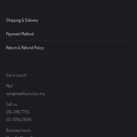
Shipping & Delivery
Payment Method
Return & Refund Policy
Get in touch!
Mail
sale@healthjunction.my
Call us
016-286 7735
03-9764 2698
Business hours