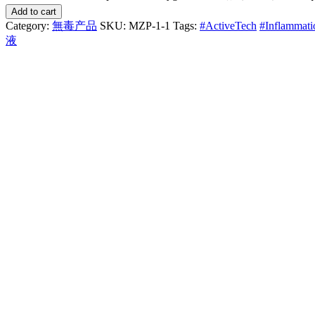
Add to cart
Category:
無毒产品
SKU:
MZP-1-1
Tags:
#ActiveTech
#Inflammati
液