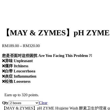
【MAY & ZYMES】pH ZYME
RM
189.00
–
RM
320.00
您是否面对这些困扰 Are You Facing This Problem ?!
❌异味 Unpleasant
❌瘙痒 Itchiness
❌白带 Leucorrhoea
❌炎症 Inflammation
❌松弛 Looseness
Earn up to 320 points.
Qty
Clear
【MAY & ZYMES】pH ZYME Hygiene Wash 酵素卫生护理液 qua