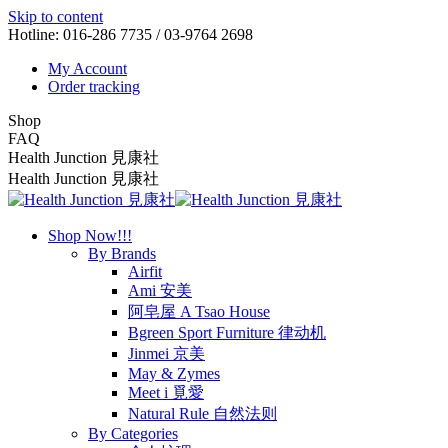
Skip to content
Hotline: 016-286 7735 / 03-9764 2698
My Account
Order tracking
Shop
FAQ
Health Junction 見康社
Health Junction 見康社
Shop Now!!!
By Brands
Airfit
Ami 安美
阿皂屋 A Tsao House
Bgreen Sport Furniture 律动机
Jinmei 京美
May & Zymes
Meet i 覓愛
Natural Rule 自然法则
By Categories