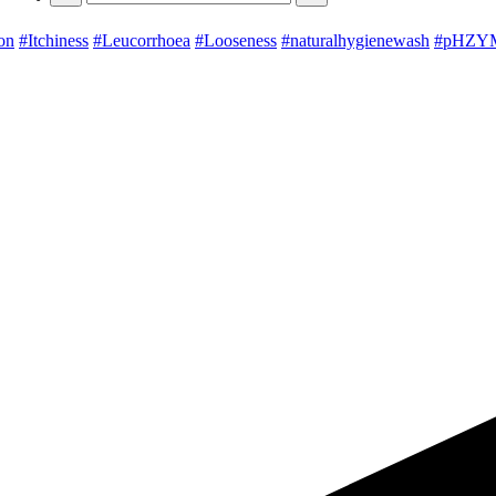
on
#Itchiness
#Leucorrhoea
#Looseness
#naturalhygienewash
#pHZY