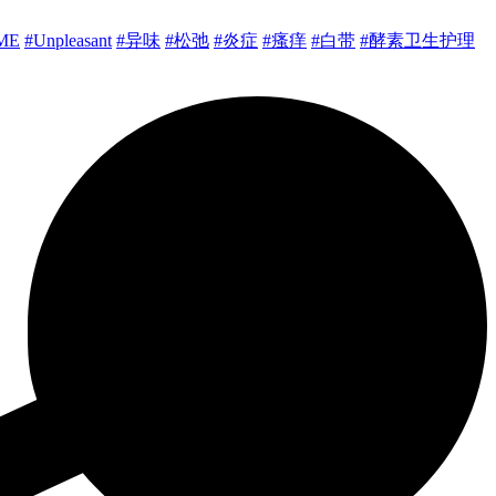
ME
#Unpleasant
#异味
#松弛
#炎症
#瘙痒
#白带
#酵素卫生护理