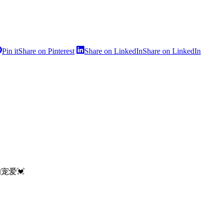
Pin it
Share on Pinterest
Share on LinkedIn
Share on LinkedIn
宠爱💓