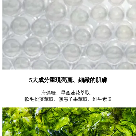
5大成分重現亮麗、細緻的肌膚
海藻糖、旱金蓮花萃取、
軟毛松藻萃取、無患子果萃取、維生素 E