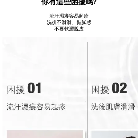
你有這些困擾嗎?
流汗濕癢容易起疹
洗後不滑滑、黏膩感
不要乾澀脫皮