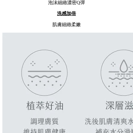
泡沫細緻濃密Q彈
洗感加倍
肌膚細緻柔嫩