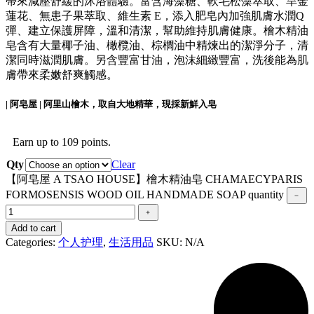
帶來減壓舒緩的沐浴體驗。富含海藻糖、軟毛松藻萃取、旱金
蓮花、無患子果萃取、維生素 E，添入肥皂內加強肌膚水潤Q
彈、建立保護屏障，溫和清潔，幫助維持肌膚健康。檜木精油
皂含有大量椰子油、橄欖油、棕櫚油中精煉出的潔淨分子，清
潔同時滋潤肌膚。另含豐富甘油，泡沫細緻豐富，洗後能為肌
膚帶來柔嫩舒爽觸感。
| 阿皂屋 | 阿里山檜木，取自大地精華，現採新鮮入皂
Earn up to 109 points.
Qty
Clear
【阿皂屋 A TSAO HOUSE】檜木精油皂 CHAMAECYPARIS
FORMOSENSIS WOOD OIL HANDMADE SOAP quantity
Add to cart
Categories:
个人护理
,
生活用品
SKU:
N/A