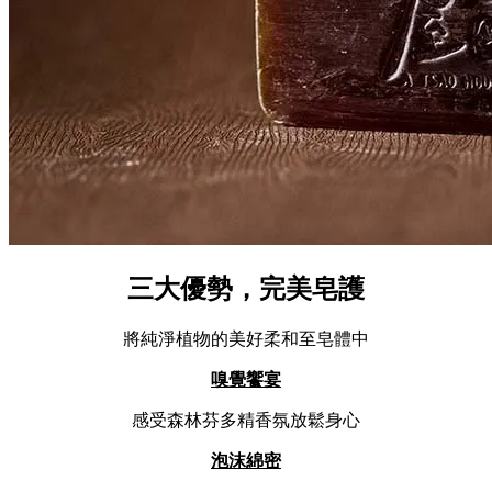
三大優勢，完美皂護
將純淨植物的美好柔和至皂體中
嗅覺饗宴
感受森林芬多精香氛放鬆身心
泡沫綿密