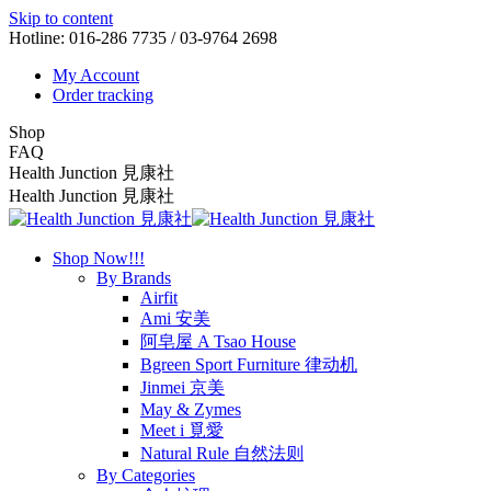
Skip to content
Hotline: 016-286 7735 / 03-9764 2698
My Account
Order tracking
Shop
FAQ
Health Junction 見康社
Health Junction 見康社
Shop Now!!!
By Brands
Airfit
Ami 安美
阿皂屋 A Tsao House
Bgreen Sport Furniture 律动机
Jinmei 京美
May & Zymes
Meet i 覓愛
Natural Rule 自然法则
By Categories