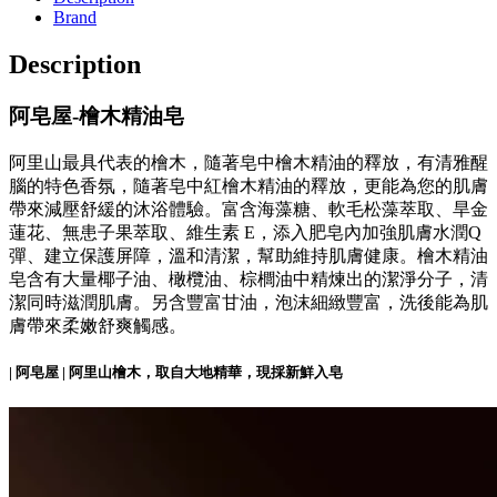
Brand
Description
阿皂屋-
檜木精油皂
阿里山最具代表的檜木，隨著皂中檜木精油的釋放，有清雅醒
腦的特色香氛，隨著皂中紅檜木精油的釋放，更能為您的肌膚
帶來減壓舒緩的沐浴體驗。富含海藻糖、軟毛松藻萃取、旱金
蓮花、無患子果萃取、維生素 E，添入肥皂內加強肌膚水潤Q
彈、建立保護屏障，溫和清潔，幫助維持肌膚健康。檜木精油
皂含有大量椰子油、橄欖油、棕櫚油中精煉出的潔淨分子，清
潔同時滋潤肌膚。另含豐富甘油，泡沫細緻豐富，洗後能為肌
膚帶來柔嫩舒爽觸感。
| 阿皂屋 | 阿里山檜木，取自大地精華，現採新鮮入皂