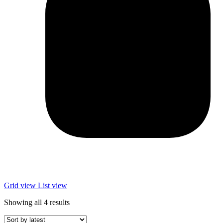
Grid view
List view
Showing all 4 results