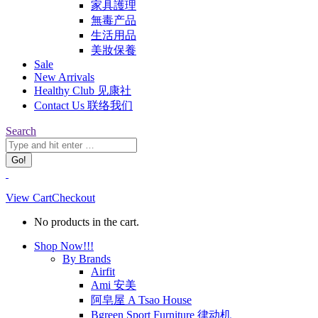
家具護理
無毒产品
生活用品
美妝保養
Sale
New Arrivals
Healthy Club 见康社
Contact Us 联络我们
Search:
Search
View Cart
Checkout
No products in the cart.
Shop Now!!!
By Brands
Airfit
Ami 安美
阿皂屋 A Tsao House
Bgreen Sport Furniture 律动机