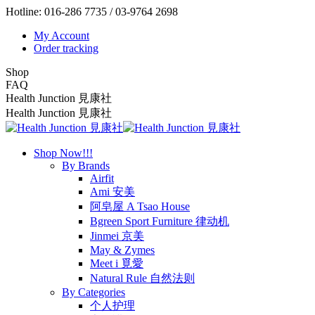
Skip
Hotline: 016-286 7735 / 03-9764 2698
to
My Account
content
Order tracking
Shop
FAQ
Health Junction 見康社
Health Junction 見康社
Shop Now!!!
By Brands
Airfit
Ami 安美
阿皂屋 A Tsao House
Bgreen Sport Furniture 律动机
Jinmei 京美
May & Zymes
Meet i 覓愛
Natural Rule 自然法则
By Categories
个人护理