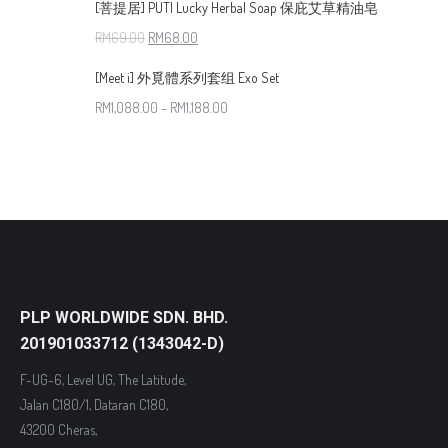
[菩提居] PUTI Lucky Herbal Soap 保庇艾草精油皂
RM
69.00
RM
68.00
[Meet i] 外覓體系列套组 Exo Set
RM
1,088.00
–
RM
1,188.00
PLP WORLDWIDE SDN. BHD.
201901033712 (1343042-D)
F-UG-6, Level UG, The Latitude,
Jalan C180/1, Dataran C180,
43200 Cheras,