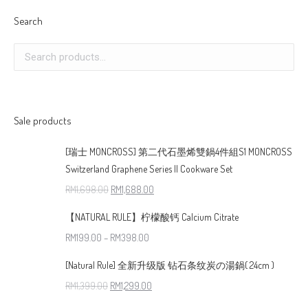
Search
Sale products
[瑞士 MONCROSS] 第二代石墨烯雙鍋4件組S1 MONCROSS
Switzerland Graphene Series II Cookware Set
RM
1,698.00
RM
1,688.00
【NATURAL RULE】柠檬酸钙 Calcium Citrate
RM
199.00
–
RM
398.00
[Natural Rule] 全新升级版 钻石条纹炭の湯鍋( 24cm )
RM
1,399.00
RM
1,299.00