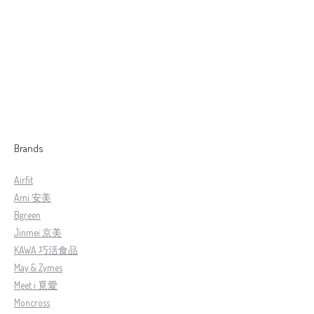
【AIRFIT】Zero Gravity Breathable Padding 零重力支撑透气床垫
RM
1,799.00
–
RM
2,199.00
Brands
Airfit
Ami 安美
Bgreen
Jinmei 京美
KAWA 巧活食品
May & Zymes
Meet i 覓愛
Moncross