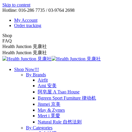
Skip to content
Hotline: 016-286 7735 / 03-9764 2698
My Account
Order tracking
Shop
FAQ
Health Junction 見康社
Health Junction 見康社
Shop Now!!!
By Brands
Airfit
Ami 安美
阿皂屋 A Tsao House
Bgreen Sport Furniture 律动机
Jinmei 京美
May & Zymes
Meet i 覓愛
Natural Rule 自然法则
By Categories