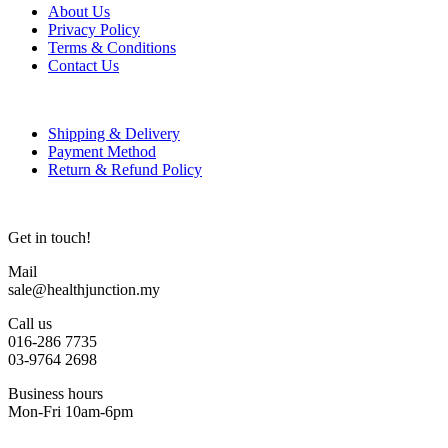
About Us
Privacy Policy
Terms & Conditions
Contact Us
Shipping & Delivery
Payment Method
Return & Refund Policy
Get in touch!
Mail
sale@healthjunction.my
Call us
016-286 7735
03-9764 2698
Business hours
Mon-Fri 10am-6pm