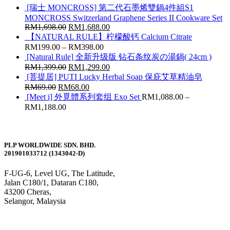
[瑞士 MONCROSS] 第二代石墨烯雙鍋4件組S1
MONCROSS Switzerland Graphene Series II Cookware Set
RM
1,698.00
RM
1,688.00
【NATURAL RULE】柠檬酸钙 Calcium Citrate
RM
199.00
–
RM
398.00
[Natural Rule] 全新升级版 钻石条纹炭の湯鍋( 24cm )
RM
1,399.00
RM
1,299.00
[菩提居] PUTI Lucky Herbal Soap 保庇艾草精油皂
RM
69.00
RM
68.00
[Meet i] 外覓體系列套组 Exo Set
RM
1,088.00
–
RM
1,188.00
PLP WORLDWIDE SDN. BHD.
201901033712 (1343042-D)
F-UG-6, Level UG, The Latitude,
Jalan C180/1, Dataran C180,
43200 Cheras,
Selangor, Malaysia