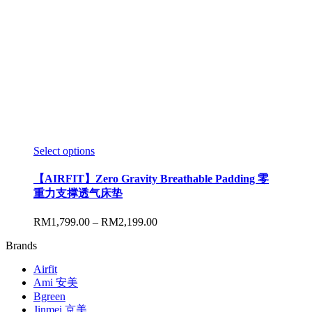
Select options
【AIRFIT】Zero Gravity Breathable Padding 零
重力支撑透气床垫
RM
1,799.00
–
RM
2,199.00
Brands
Airfit
Ami 安美
Bgreen
Jinmei 京美