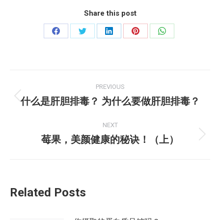
Share this post
Share
Share
Share
Share
Share
on
on
on
on
on
Facebook
Twitter
LinkedIn
Pinterest
WhatsApp
Post
PREVIOUS
navigation
什么是肝胆排毒？ 为什么要做肝胆排毒？
Previous
post:
NEXT
莓果，美颜健康的秘诀！（上）
Next
post:
Related Posts