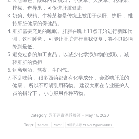
天然绿色、酸味的食物如， 小麦草、大麦草、花椰菜、
柠檬、奇异果，可促进肝脏健康
奶蓟、蚬精、牛樟芝都是传统上被用于保肝、护肝， 维
持肝脏健康的保健品。
肝脏需要充足的睡眠。肝胆在晚上11点开始进行新陈代
谢，这时睡觉， 可能让肝脏进行自我修复，将不良影响
降到最低。
避免过多的加工食品， 以减少化学添加物的摄取， 减
轻肝脏的负担
远离烟酒、熬夜、生闷气。
不乱吃药， 很多西药都含有化学成分， 会影响肝脏的
健康， 所以不可胡乱用药物。 建议大家在专业医护人
员的指导下， 小心服用各种药物。
Category:
吳玉蓮資深營養師
May 16, 2020
Tags:
#detox
#liver
#肝胆排毒 #Liver #gallbladder