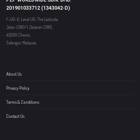
201901033712 (1343042-D)
F-UG-6, Level UG, The Latitude,
Jalan C180/1, Dataran C180,
43200 Cheras,
Selangor, Malaysia
About Us
Privacy Policy
Terms & Conditions
Contact Us