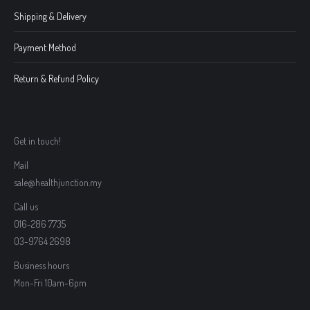
Shipping & Delivery
Payment Method
Return & Refund Policy
Get in touch!
Mail
sale@healthjunction.my
Call us
016-286 7735
03-9764 2698
Business hours
Mon-Fri 10am-6pm