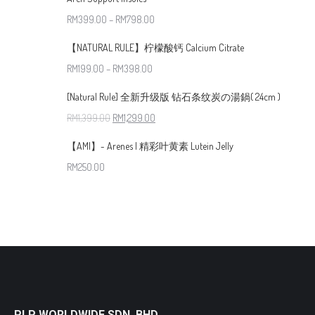
RM
399.00
–
RM
798.00
【NATURAL RULE】柠檬酸钙 Calcium Citrate
RM
199.00
–
RM
398.00
[Natural Rule] 全新升级版 钻石条纹炭の湯鍋( 24cm )
RM
1,399.00
RM
1,299.00
【AMI】- Arenes | 精彩叶黄素 Lutein Jelly
RM
250.00
PLP WORLDWIDE SDN. BHD.