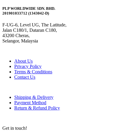
PLP WORLDWIDE SDN. BHD.
201901033712 (1343042-D)
F-UG-6, Level UG, The Latitude,
Jalan C180/1, Dataran C180,
43200 Cheras,
Selangor, Malaysia
About Us
Privacy Policy
Terms & Conditions
Contact Us
Shipping & Delivery
Payment Method
Return & Refund Policy
Get in touch!