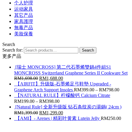
个人护理
运动家具
其它产品
家具護理
無毒产品
美妝保養
Search
Search for:
Search
更多产品
[瑞士 MONCROSS] 第二代石墨烯雙鍋4件組S1
MONCROSS Switzerland Graphene Series II Cookware Set
RM
1,698.00
RM
1,688.00
【AIRFIT】升级版-石墨烯足弓鞋墊 Upgraded -
Graphene Arch Support Insoles
RM
399.00
–
RM
798.00
【NATURAL RULE】柠檬酸钙 Calcium Citrate
RM
199.00
–
RM
398.00
[Natural Rule] 全新升级版 钻石条纹炭の湯鍋( 24cm )
RM
1,399.00
RM
1,299.00
【AMI】- Arenes | 精彩叶黄素 Lutein Jelly
RM
250.00