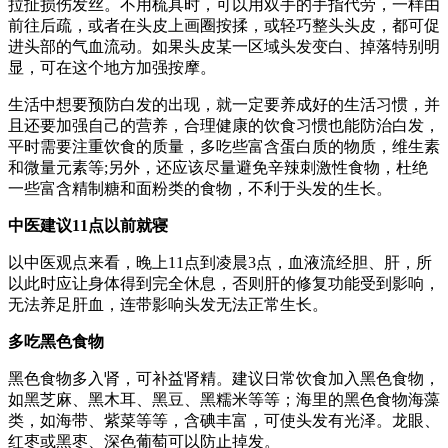
拉扯损伤发丝。不用梳具时，可以用双手的手指代劳，一样由
前往后疏，或者在头皮上画圈按揉，或轻巧整头头皮，都可促
进头部的气血流动。如果头皮某一区域头发变白、掉落特别明
显，可在这个地方加强按摩。
生活中想要预防白发的出现，就一定要养成好的生活习惯，并
且还要加强自己的营养，合理健康的饮食习惯也能防治白发，
平时需要注重饮食的质量，多吃些富含蛋白质的物质，维生素
和微量元素等;另外，还应该尽量避免辛辣刺激性食物，杜绝
一些富含精制糖和面粉类的食物，不利于头发的生长。
中医建议11点以前就寝
以中医观点来看，晚上11点到凌晨3点，血液流经胆、肝，所
以此时应让身体得到完全休息，否则肝的修复功能受到影响，
无法养足肝血，连带影响头发无法正常生长。
多吃黑色食物
黑色食物多入肾，可补益肾精。建议日常饮食加入黑色食物，
如黑芝麻、黑木耳、黑豆、黑糯米等等；海里的黑色食物海藻
类，如海带、紫菜等等，含碘丰富，可使头发有光泽。龙眼、
红枣或黑枣、深色葡萄可以防止掉发。