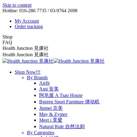
Skip to content
Hotline: 016-286 7735 / 03-9764 2698
My Account
Order tracking
Shop
FAQ
Health Junction 見康社
Health Junction 見康社
Shop Now!!!
By Brands
Airfit
Ami 安美
阿皂屋 A Tsao House
Bgreen Sport Furniture 律动机
Jinmei 京美
May & Zymes
Meet i 覓愛
Natural Rule 自然法则
By Categories