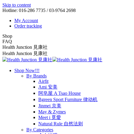
Skip to content
Hotline: 016-286 7735 / 03-9764 2698
My Account
Order tracking
Shop
FAQ
Health Junction 見康社
Health Junction 見康社
Shop Now!!!
By Brands
Airfit
Ami 安美
阿皂屋 A Tsao House
Bgreen Sport Furniture 律动机
Jinmei 京美
May & Zymes
Meet i 覓愛
Natural Rule 自然法则
By Categories