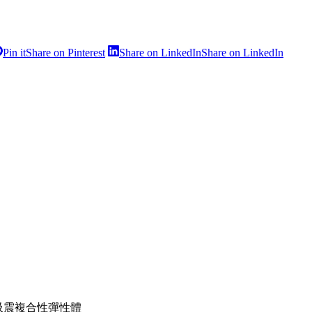
Pin it
Share on Pinterest
Share on LinkedIn
Share on LinkedIn
吸震複合性彈性體