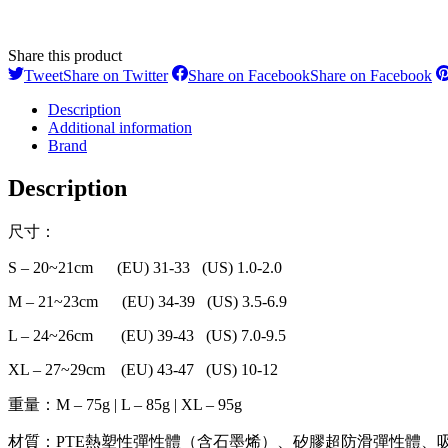
Share this product
Tweet
Share on Twitter
Share on Facebook
Share on Facebook
Description
Additional information
Brand
Description
尺寸：
S – 20~21cm (EU) 31-33 (US) 1.0-2.0
M – 21~23cm (EU) 34-39 (US) 3.5-6.9
L – 24~26cm (EU) 39-43 (US) 7.0-9.5
XL – 27~29cm (EU) 43-47 (US) 10-12
重量：M – 75g | L – 85g | XL – 95g
材質：PTE熱塑性彈性體（含石墨烯）、矽膠超防滑彈性體、