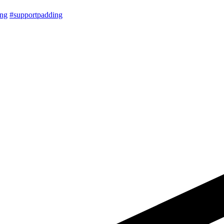
ing
#supportpadding