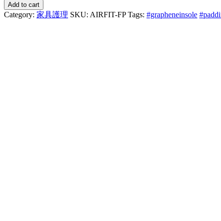
Add to cart
Category:
家具護理
SKU:
AIRFIT-FP
Tags:
#grapheneinsole
#padd