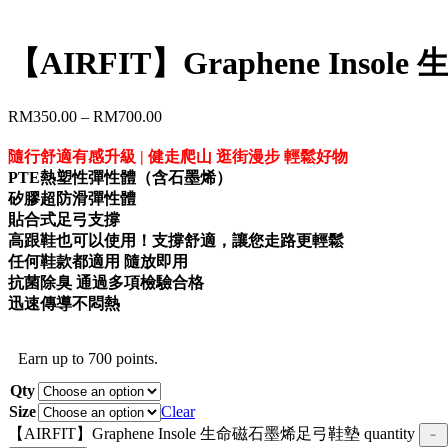
【AIRFIT】Graphene Ins
RM
350.00
–
RM
700.00
隨行舒適有感升級 | 健走爬山 逛街漫步 輕鬆好物
PTE熱塑性彈性體（含石墨烯）
矽膠超防滑彈性體
貼合式足弓支撐
高跟鞋也可以使用！支撐舒適，讓您走路更輕鬆
任何鞋款都適用 隨放即用
抗菌除臭 通過多項檢驗合格
迅速傳導不悶熱
Earn up to 700 points.
Qty
Size
Clear
【AIRFIT】Graphene Insole 生命磁石墨烯足弓鞋墊 quantity