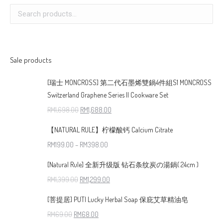
Sale products
[瑞士 MONCROSS] 第二代石墨烯雙鍋4件組S1 MONCROSS
Switzerland Graphene Series II Cookware Set
RM
1,698.00
RM
1,688.00
【NATURAL RULE】柠檬酸钙 Calcium Citrate
RM
199.00
–
RM
398.00
[Natural Rule] 全新升级版 钻石条纹炭の湯鍋( 24cm )
RM
1,399.00
RM
1,299.00
[菩提居] PUTI Lucky Herbal Soap 保庇艾草精油皂
RM
69.00
RM
68.00