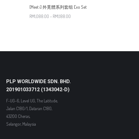
[Meet i] 外覓體系列套组 Exo Set
RM
1,088.00
–
RM
1,188.00
PLP WORLDWIDE SDN. BHD.
201901033712 (1343042-D)
F-UG-6, Level UG, The Latitude,
Jalan C180/1, Dataran C180,
43200 Cheras,
Selangor, Malaysia