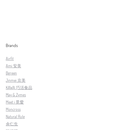
【AIRFIT】Zero Gravity Breathable Padding 零重力支撑透气床垫
RM
1,799.00
–
RM
2,199.00
Brands
Airfit
Ami 安美
Bgreen
Jinmei 京美
KAWA 巧活食品
May & Zymes
Meet i 覓愛
Moncross
Natural Rule
余仁生