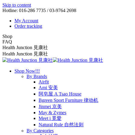
Skip to content
Hotline: 016-286 7735 / 03-9764 2698
My Account
Order tracking
Shop
FAQ
Health Junction 見康社
Health Junction 見康社
Shop Now!!!
By Brands
Airfit
Ami 安美
阿皂屋 A Tsao House
Bgreen Sport Furniture 律动机
Jinmei 京美
May & Zymes
Meet i 覓愛
Natural Rule 自然法则
By Categories