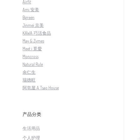
Airfit
Ami 安美
Bgreen
Jinmei 京美
KAWA 巧活食品
May & Zymes
Meet i 覓愛
Moncross
Natural Rule
余仁生
瑞德旺
阿皂屋 A Tsao House
产品分类
生活用品
个人护理