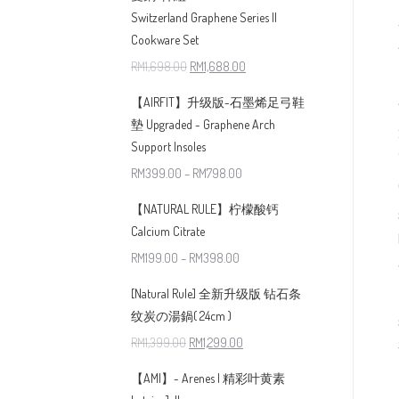
Switzerland Graphene Series II
Cookware Set
RM
1,698.00
RM
1,688.00
【AIRFIT】升级版-石墨烯足弓鞋
墊 Upgraded - Graphene Arch
Support Insoles
RM
399.00
–
RM
798.00
【NATURAL RULE】柠檬酸钙
Calcium Citrate
RM
199.00
–
RM
398.00
[Natural Rule] 全新升级版 钻石条
纹炭の湯鍋( 24cm )
RM
1,399.00
RM
1,299.00
【AMI】- Arenes | 精彩叶黄素