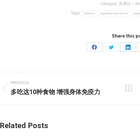
Category:
見康社
Ma
Tags:
#detox
#gallbladderdetox
#gal
Share this p
Share
Share
Share
on
on
on
Facebook
Twitter
Linke
Post
PREVIOUS
navigation
多吃这10种食物 增强身体免疫力
Previous
post:
Related Posts