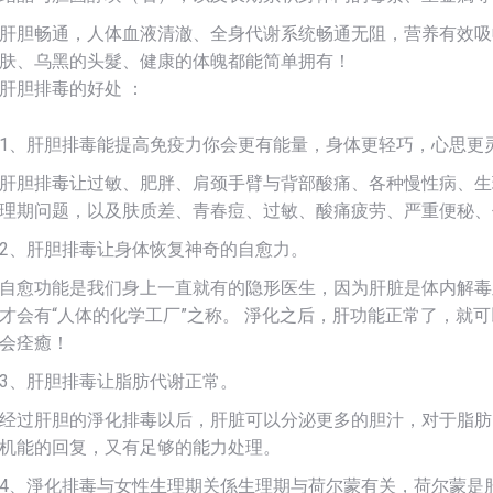
肝胆畅通，人体血液清澈、全身代谢系统畅通无阻，营养有效吸
肤、乌黑的头髮、健康的体魄都能简单拥有！
肝胆排毒的好处 ：
1、肝胆排毒能提高免疫力你会更有能量，身体更轻巧，心思更
肝胆排毒让过敏、肥胖、肩颈手臂与背部酸痛、各种慢性病、生
理期问题，以及肤质差、青春痘、过敏、酸痛疲劳、严重便秘、
2、肝胆排毒让身体恢复神奇的自愈力。
自愈功能是我们身上一直就有的隐形医生，因为肝脏是体内解毒
才会有“人体的化学工厂”之称。 淨化之后，肝功能正常了，就
会痊癒！
3、肝胆排毒让脂肪代谢正常。
经过肝胆的淨化排毒以后，肝脏可以分泌更多的胆汁，对于脂肪
机能的回复，又有足够的能力处理。
4、淨化排毒与女性生理期关係生理期与荷尔蒙有关，荷尔蒙是