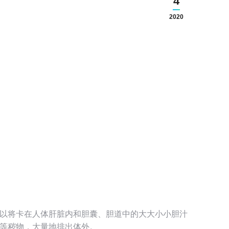
4
2020
以将卡在人体肝脏内和胆囊、胆道中的大大小小胆汁
等秽物，大量地排出体外。