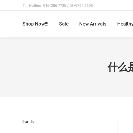
Hotline: 016-286 7735 / 03-9764 2698
Shop Now!!!
Sale
New Arrivals
Healt
什么
Brands