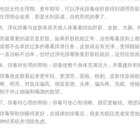
包括女性生理期、更年期等，可以淨化排毒使肝脏得到调理而获
生理期会改善，那是水到渠成，自然而然的事了。
5、淨化排毒与皮肤美容关係人体毒素经由肝脏、皮肤、大肠、
而最重要的器官是肝脏。如果肝脏机能正常，这些毒素原则上都
道都不会承担过多的毒素排泄任务，皮肤就会有光泽，变得靓丽
一直治标不治本，但经过淨化排毒恢复肝脏机能后，这些症状就
6、排毒对生理的帮助：排毒使整个身体充满活力，并重建所有
排毒使皮肤看起来更年轻、更漂亮，面疱、粉刺、皮肤传染病能
晰、明亮，对血压偏高、感冒发烧、头疼、偏头疼、失眠、便秘
助于停止抽烟和喝酒的慾望。
7、排毒对心理的帮助：排毒可使心智清晰、感官更敏锐、增进
排毒帮助你睡得更好，在规律的排毒后，很多失眠症患者发觉他
神经系统并消除焦虑。