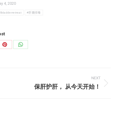
y 4, 2020
lbladderretreat
#肝膽排毒
ost
Share
Share
on
on
dIn
Pinterest
WhatsApp
NEXT
保肝护肝， 从今天开始！
Next
post: