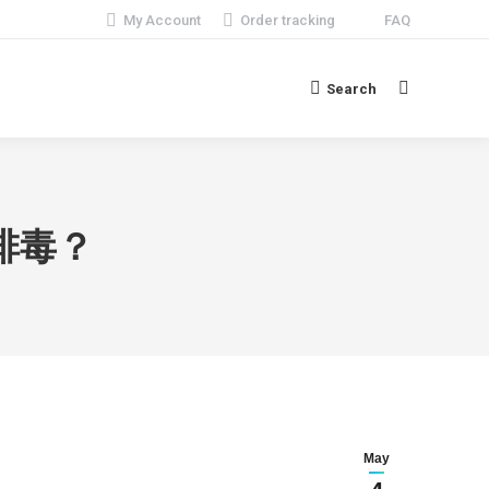
My Account
Order tracking
FAQ
Search
Search:
排毒？
May