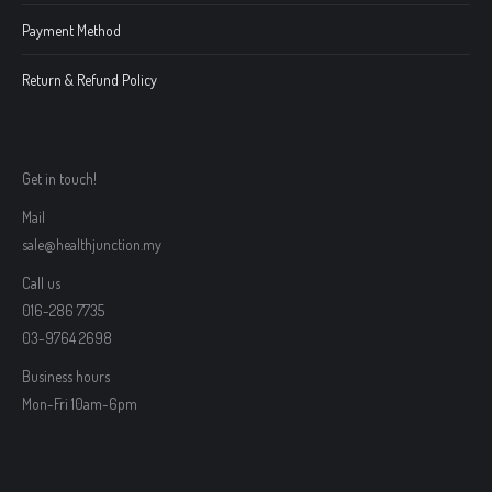
Payment Method
Return & Refund Policy
Get in touch!
Mail
sale@healthjunction.my
Call us
016-286 7735
03-9764 2698
Business hours
Mon-Fri 10am-6pm