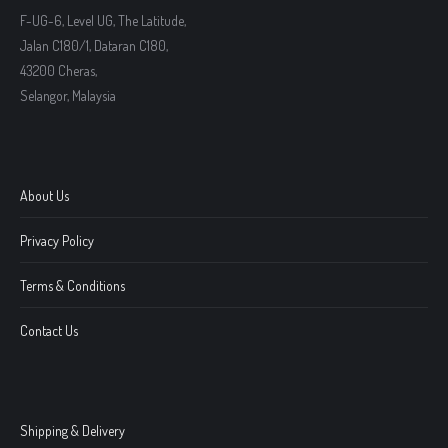
F-UG-6, Level UG, The Latitude,
Jalan C180/1, Dataran C180,
43200 Cheras,
Selangor, Malaysia
About Us
Privacy Policy
Terms & Conditions
Contact Us
Shipping & Delivery