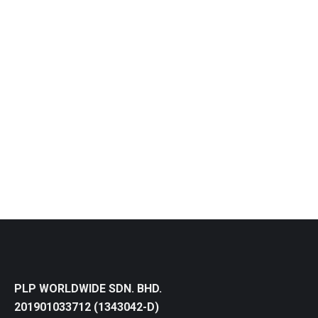
吳玉蓮資深營養師
By
cctay
January 13, 2020
想要排毒， 首先需了解何谓毒素。 毒素可分成内
生之毒和外来之毒。
内生之毒是正常新陈代谢过程中产生的代谢废物，
以及糖 、脂肪、蛋白质代谢紊乱所产生的毒。 人
体的新陈代谢过程中可以产生大约400种废物。 加
上现代人高脂肪、高蛋白、高糖的不良饮食习惯，
会造成更多毒素的产生， 使人体累积更多的毒素。
PLP WORLDWIDE SDN. BHD.
201901033712 (1343042-D)