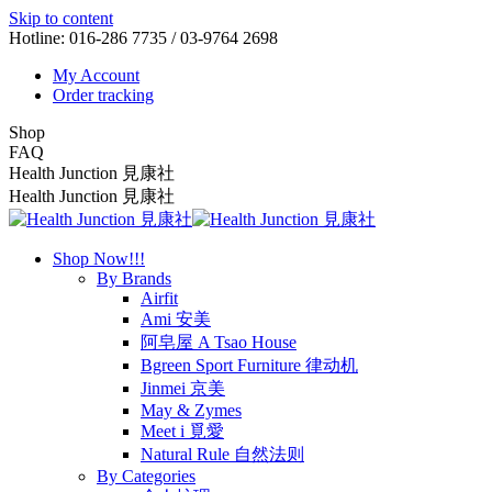
Skip to content
Hotline: 016-286 7735 / 03-9764 2698
My Account
Order tracking
Shop
FAQ
Health Junction 見康社
Health Junction 見康社
Shop Now!!!
By Brands
Airfit
Ami 安美
阿皂屋 A Tsao House
Bgreen Sport Furniture 律动机
Jinmei 京美
May & Zymes
Meet i 覓愛
Natural Rule 自然法则
By Categories