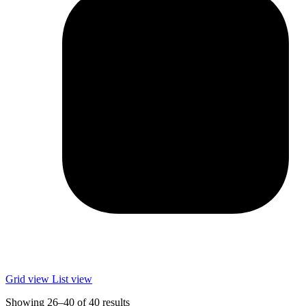
Grid view
List view
Showing 26–40 of 40 results