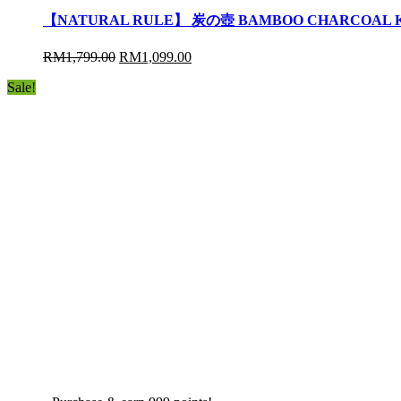
【NATURAL RULE】 炭の壺 BAMBOO CHARCOA
RM
1,799.00
RM
1,099.00
Sale!