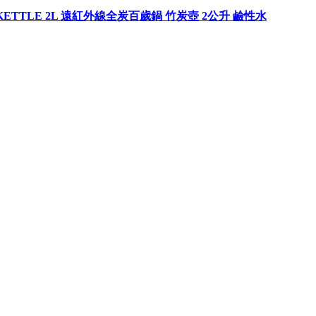
L KETTLE 2L 遠紅外線全炭百歲鍋 竹炭壺 2公升 鹼性水