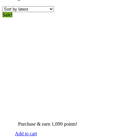
Sale!
Purchase & earn 1,099 points!
Add to cart