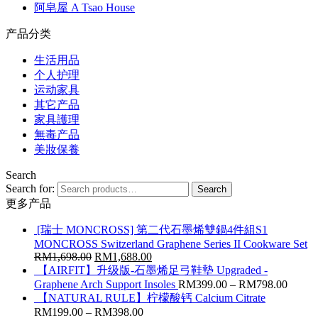
阿皂屋 A Tsao House
产品分类
生活用品
个人护理
运动家具
其它产品
家具護理
無毒产品
美妝保養
Search
Search for:
Search
更多产品
[瑞士 MONCROSS] 第二代石墨烯雙鍋4件組S1
MONCROSS Switzerland Graphene Series II Cookware Set
RM
1,698.00
RM
1,688.00
【AIRFIT】升级版-石墨烯足弓鞋墊 Upgraded -
Graphene Arch Support Insoles
RM
399.00
–
RM
798.00
【NATURAL RULE】柠檬酸钙 Calcium Citrate
RM
199.00
–
RM
398.00