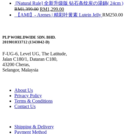
[Natural Rule] 全新升级版 钻石条纹炭の湯鍋( 24cm )
RM
1,399.00
RM
1,299.00
【AMI】- Arenes | 精彩叶黄素 Lutein Jelly
RM
250.00
PLP WORLDWIDE SDN. BHD.
201901033712 (1343042-D)
F-UG-6, Level UG, The Latitude,
Jalan C180/1, Dataran C180,
43200 Cheras,
Selangor, Malaysia
About Us
Privacy Policy
Terms & Conditions
Contact Us
Shipping & Delivery
Payment Method