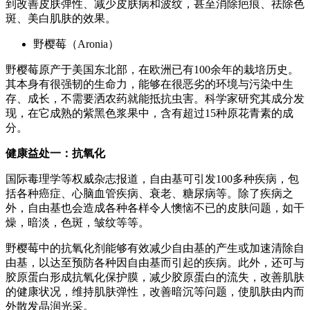
到改善皮肤弹性、减少皮肤病和波纹，甚至消除疤痕、祛除色
斑、美白肌肤的效果。
野樱莓（Aronia）
野樱莓原产于美国东北部，在欧洲已有100余年的栽培历史。
其本身有很强韧的生命力，能够在很恶劣的环境与污染中生
存、成长，不需要洒农药就能抵抗虫害。科学家研究其成分发
现，在它成熟的紫黑色浆果中，含有超过15种原花青素的成
分。
健康益处一：抗氧化
国际毒理学等权威杂志报道，自由基可引发100多种疾病，包
括各种癌症、心脑血管疾病、衰老、糖尿病等。除了疾病之
外，自由基也会造成各种各样令人懊恼不已的皮肤问题，如干
燥，暗淡，色斑，皱纹等等。
野樱莓中的抗氧化剂能够有效减少自由基的产生或加速清除自
由基，以达至预防各种因自由基而引起的疾病。此外，还可与
胶原蛋白形成抗氧化保护膜，减少胶原蛋白的流失，改善肌肤
的健康状况，维持肌肤弹性，改善暗沉等问题，使肌肤由内而
外散发晶润光采。