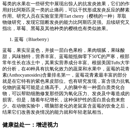
莓类的水果在一些研究中展现出惊人的抗发炎效果，它们的作
用好比阿斯匹灵一类的止痛药，可以干扰形成发炎反应的酵素
作用。研究人员在实验室里用Tart cherry（樱桃的一种）萃取
物做研究，发现它阻断发炎的能力比阿斯匹灵强。后续研究又
指出，草莓、黑莓及其他种类的樱桃也有类似效果。
蓝莓（Blueberry）
蓝莓，果实呈蓝色，并披一层白色果粉，果肉细腻，果味酸
甜，风味独特，营养丰富。蓝莓能抵御零下50℃的严寒，根部
常年生长在冻土中，其果实营养成分丰富。根据美国Tufts大学
的分析，在40种具有抗氧化效力的蔬菜和水果中，蓝莓的花青
素(Anthocyanosides)含量排名第一，蓝莓花青素最丰富的部分
就是在它特有的紫色果皮部位。也有研究发现，富含强力抗氧
化物的蓝莓可能是止痛高手。人的脑中有一种蛋白质类化合
物，可以帮助细胞修复那些因为氧化压力、发炎及中毒造成的
损害。但是，随着年纪增长，这种保护性的蛋白质会愈来愈
少。在动物实验中，喂脑部老化的老鼠富含蓝莓的饮食之后，
结果它们改善发炎情况的能力就和年轻老鼠相当。
健康益处一：增进视力