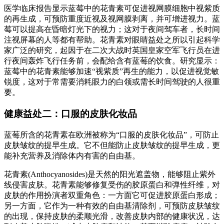
医学临床报告显示蓝莓中的花青素可促进视网膜细胞中视紫质
的再生成，可预防重度近视及视网膜剥离，并可增进视力。蓝
莓可以提高在昏暗灯光下的视力；这对于夜间驾车者，长时间
注视屏幕的人等都有帮助。花青素对眼睛益处之所以引起科学
家广泛的研究，起因于在二次大战时英国皇家空军飞行员在进
行夜间轰炸飞行任务前，会配给含有蓝莓的饮食。研究显示：
蓝莓中的花青素能够加速“视紫质”再生的能力，以促进视觉敏
锐度，这对于常需要消耗眼力的白领或需长时间驾驶的人很重
要。
健康益处二：口服的皮肤化妆品
蓝莓所含的花青素在欧洲被称为“口服的皮肤化妆品”，可防止
皮肤皱纹的提早生成。它不但能防止皮肤皱纹的提早生成，更
能补充营养及消除体内有害的自由基。
花青素(Anthocyanosides)是天然的阳光遮盖物，能够阻止紫外
线侵害皮肤。花青素能够修复受伤的胶原蛋白和弹性纤维，对
皮肤的作用扮演者双重角色：一方面它可促进胶原蛋白形成；
另一方面，它作为一种有效的自由基清除剂，可预防皮肤皱纹
的出现，保持皮肤的柔顺光滑，改善皮肤内部的健康状况，达