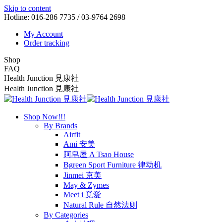
Skip to content
Hotline: 016-286 7735 / 03-9764 2698
My Account
Order tracking
Shop
FAQ
Health Junction 見康社
Health Junction 見康社
Shop Now!!!
By Brands
Airfit
Ami 安美
阿皂屋 A Tsao House
Bgreen Sport Furniture 律动机
Jinmei 京美
May & Zymes
Meet i 覓愛
Natural Rule 自然法则
By Categories